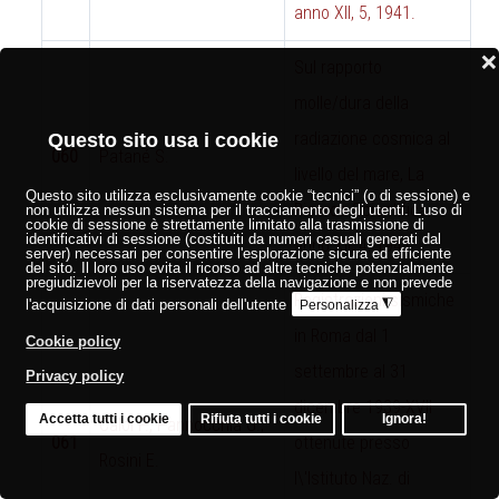
anno XII, 5, 1941.
❌
Sul rapporto
molle/dura della
radiazione cosmica al
Questo sito usa i cookie
060
Patané S.
livello del mare, La
Questo sito utilizza esclusivamente cookie “tecnici” (o di sessione) e
Ricerca Scientifica,
non utilizza nessun sistema per il tracciamento degli utenti. L'uso di
cookie di sessione è strettamente limitato alla trasmissione di
identificativi di sessione (costituiti da numeri casuali generati dal
anno XII, 4, 1941.
server) necessari per consentire l'esplorazione sicura ed efficiente
del sito. Il loro uso evita il ricorso ad altre tecniche potenzialmente
pregiudizievoli per la riservatezza della navigazione e non prevede
Registrazioni sismiche
l'acquisizione di dati personali dell'utente
◮
Personalizza
in Roma dal 1
Cookie policy
settembre al 31
Privacy policy
dicembre 1939-XVII
Accetta tutti i cookie
Rifiuta tutti i cookie
Ignora!
Caloi P., Pannocchia G.,
061
ottenute presso
Rosini E.
l\'Istituto Naz. di