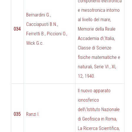
componenti elettronica
e mesotronica intorno
Bernardini G.,
al livello del mare,
Cacciapuoti B.N.,
034
Memorie della Reale
Ferretti B., Piccioni O.,
Accademia d\'Italia,
Wick G.c.
Classe di Scienze
fìsiche matematiche e
naturali, Serie VI , XI,
12, 1940.
Il nuovo apparato
ionosferico
dell\'Istituto Nazionale
035
Ranzi I.
di Geofisica in Roma,
La Ricerca Scientifica,